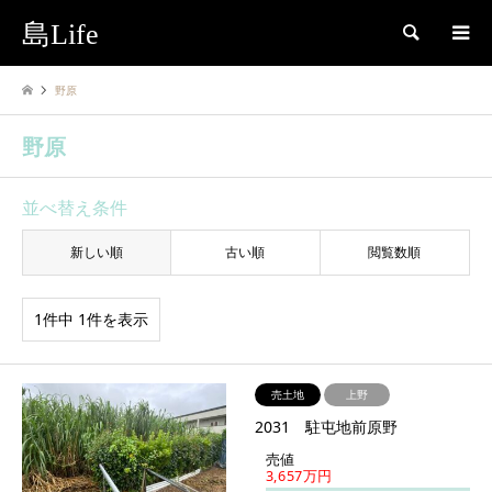
島Life
検索
野原
野原
並べ替え条件
新しい順
古い順
閲覧数順
1件中 1件を表示
売土地
上野
2031 駐屯地前原野
売値
3,657万円