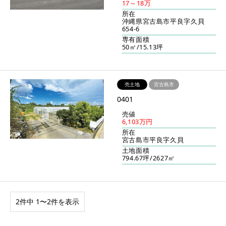
17～18万
所在
沖縄県宮古島市平良字久貝
654-6
専有面積
50㎡/15.13坪
売土地
宮古島市
0401
売値
6,103万円
所在
宮古島市平良字久貝
土地面積
794.67坪/2627㎡
2件中 1〜2件を表示