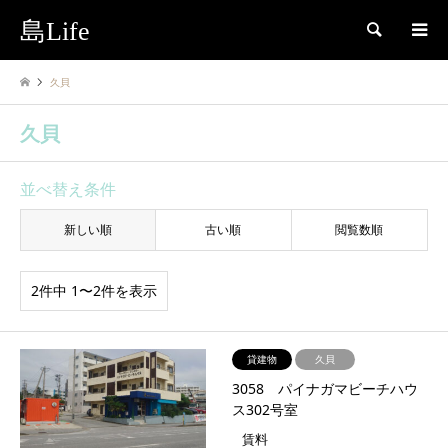
島Life
検索
久貝
久貝
並べ替え条件
新しい順
古い順
閲覧数順
2件中 1〜2件を表示
貸建物
久貝
3058 パイナガマビーチハウ
ス302号室
賃料