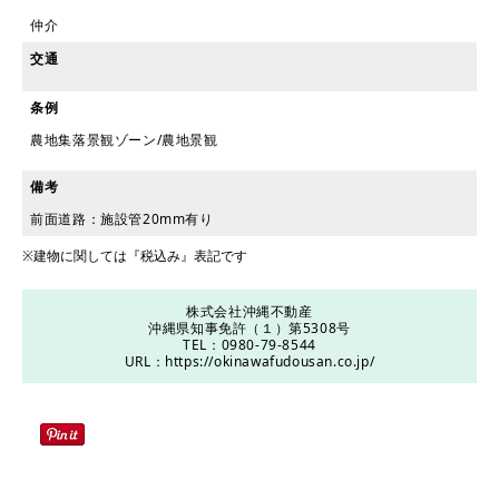
仲介
交通
条例
農地集落景観ゾーン/農地景観
備考
前面道路：施設管20mm有り
※建物に関しては『税込み』表記です
株式会社沖縄不動産
沖縄県知事免許（１）第5308号
TEL：0980-79-8544
URL：
https://okinawafudousan.co.jp/