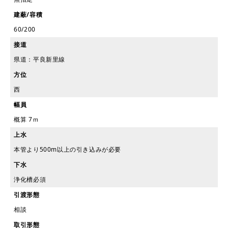
建蔽/容積
60/200
接道
県道：平良新里線
方位
西
幅員
概算 7ｍ
上水
本管より500m以上の引き込みが必要
下水
浄化槽必須
引渡形態
相談
取引形態