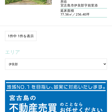
所在
宮古島市伊良部字前里添
延床面積
77.56㎡／256.40坪
1件中 1件を表示
エリア