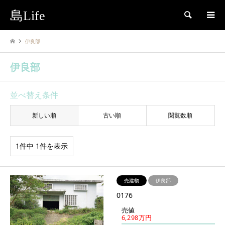
島Life
検索
伊良部
伊良部
並べ替え条件
新しい順
古い順
閲覧数順
1件中 1件を表示
売建物
伊良部
0176
売値
6,298万円