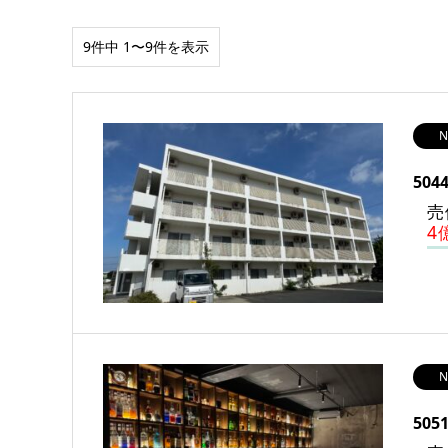
9件中 1〜9件を表示
N
50
売
4
N
50