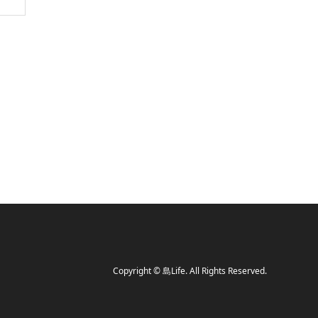
Copyright
©
島Life
. All Rights Reserved.