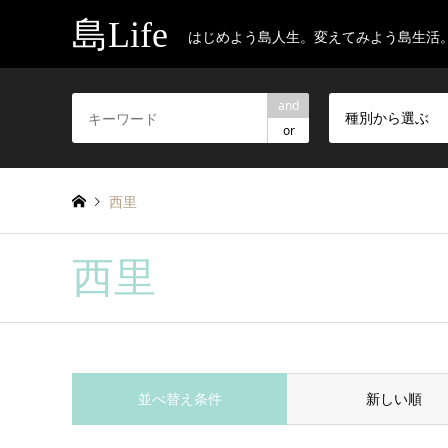
島Life
はじめよう島人生。変えてみよう島生活
and
種別から選ぶ
or
西里
西里
並べ替え条件
新しい順