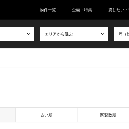
物件一覧
企画・特集
貸したい・
。
エリアから選ぶ
坪（
古い順
閲覧数順