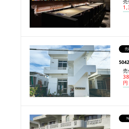
売
1
売
504
売
3
円
N