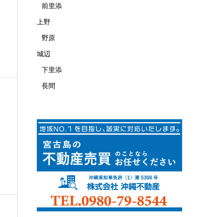
前里添
上野
野原
城辺
下里添
長間