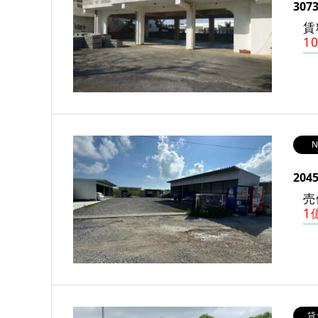
307
賃
1
N
204
売
1
貸