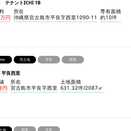
3 テナントICHI 1B
料
所在
専有面積
0万円
沖縄県宮古島市平良字西里1090-11
約10坪
ew
売土地
平良
西里
5 平良西里
値
所在
土地面積
億円
宮古島市平良字西里
631.32坪/2087㎡
土地
西里
平良