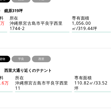
0 鏡原319坪
料
所在
専有面積
5万
沖縄県宮古島市平良字西里
1,056.00
1744-2
㎡/319.44坪
建物
平良
西里
51 西里大通り近くのテナント
料
所在
専有面積
7.6万
沖縄県宮古島市平良字西里
110.82㎡/33.52
11
坪