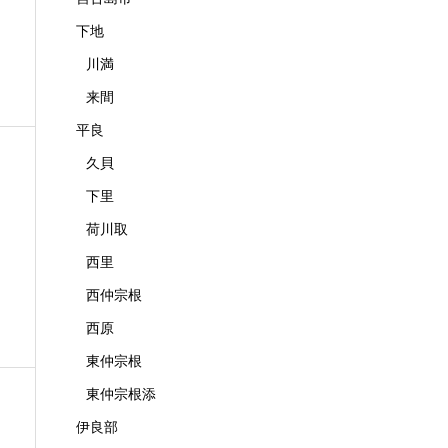
下地
川満
来間
平良
久貝
下里
荷川取
西里
西仲宗根
西原
東仲宗根
東仲宗根添
伊良部