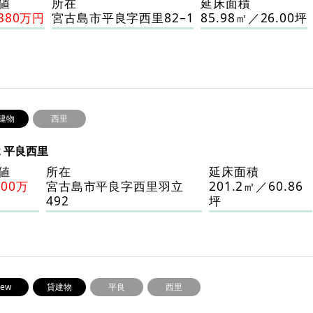
値
所在
延床面積
,380万円
宮古島市平良字西里82–1
85.98㎡／26.00坪
建物
西里
2 平良西里
値
所在
延床面積
800万
宮古島市平良字西里羽立
201.2㎡／60.86
492
坪
ew
貸建物
平良
西里