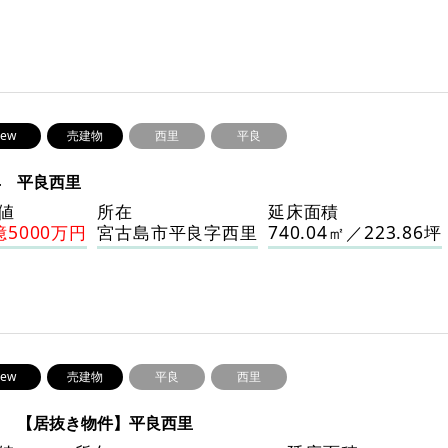
ew
売建物
西里
平良
44 平良西里
値
所在
延床面積
億5000万円
宮古島市平良字西里
740.04㎡／223.86坪
ew
売建物
平良
西里
51 【居抜き物件】平良西里