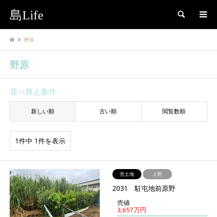
島Life
検索
野原
野原
並べ替え条件
新しい順
古い順
閲覧数順
1件中 1件を表示
売土地
上野
2031 駐屯地前原野
売値
3,657万円