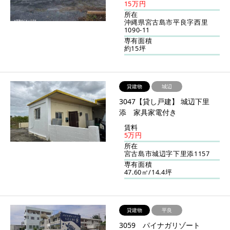
15万円
所在
沖縄県宮古島市平良字西里
1090-11
専有面積
約15坪
貸建物
城辺
3047【貸し戸建】 城辺下里
添 家具家電付き
賃料
5万円
所在
宮古島市城辺字下里添1157
専有面積
47.60㎡/14.4坪
貸建物
平良
3059 パイナガリゾート