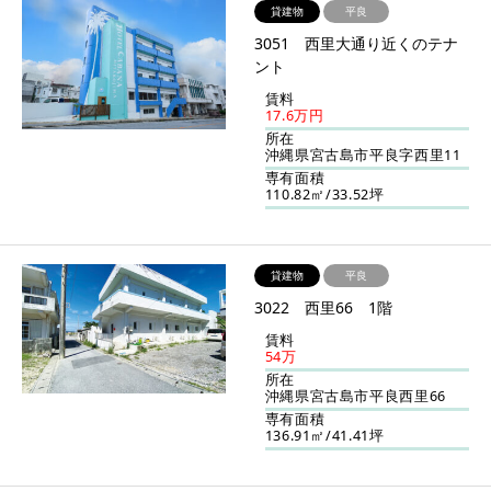
貸建物
平良
3051 西里大通り近くのテナ
ント
賃料
17.6万円
所在
沖縄県宮古島市平良字西里11
専有面積
110.82㎡/33.52坪
貸建物
平良
3022 西里66 1階
賃料
54万
所在
沖縄県宮古島市平良西里66
専有面積
136.91㎡/41.41坪