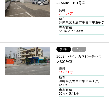
AZAMI8 101号室
賃料
20～25万
所在
沖縄県宮古島市平良下里399-7
専有面積
54.36㎡/16.44坪
貸建物
久貝
3058 パイナガマビーチハウ
ス302号室
賃料
17～18万
所在
沖縄県宮古島市平良字久貝
654-6
専有面積
50㎡/15.13坪