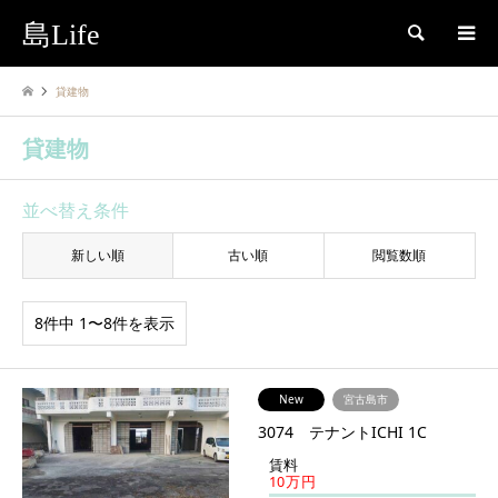
島Life
検索
貸建物
貸建物
並べ替え条件
新しい順
古い順
閲覧数順
8件中 1〜8件を表示
New
宮古島市
3074 テナントICHI 1C
賃料
10万円