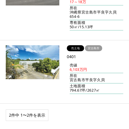
17～18万
所在
沖縄県宮古島市平良字久貝
654-6
専有面積
50㎡/15.13坪
売土地
宮古島市
0401
売値
6,103万円
所在
宮古島市平良字久貝
土地面積
794.67坪/2627㎡
2件中 1〜2件を表示