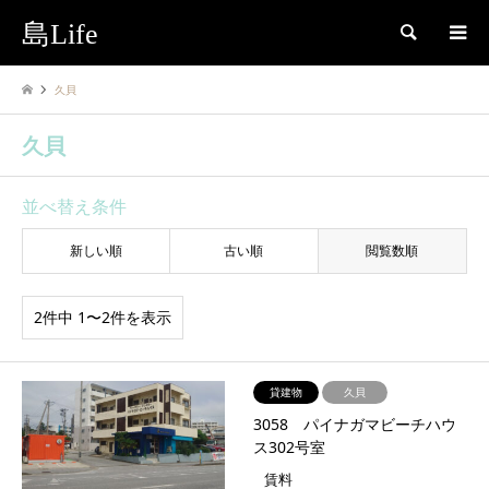
島Life
検索
久貝
久貝
並べ替え条件
新しい順
古い順
閲覧数順
2件中 1〜2件を表示
貸建物
久貝
3058 パイナガマビーチハウ
ス302号室
賃料