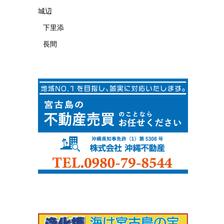
城辺
下里添
長間