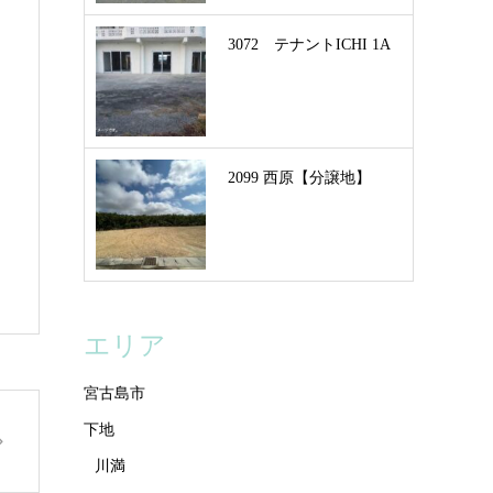
3072 テナントICHI 1A
2099 西原【分譲地】
エリア
宮古島市
下地
川満