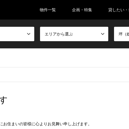
物件一覧
企画・特集
貸したい・
。
エリアから選ぶ
坪（
す
にお住まいの皆様に心よりお見舞い申し上げます。