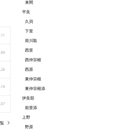
来間
平良
久貝
下里
.11
荷川取
西里
.04
西仲宗根
西原
.26
東仲宗根
.19
東仲宗根添
伊良部
.07
前里添
上野
覧
野原