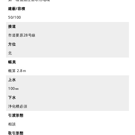
建蔽/容積
50/100
接道
市道要原28号線
方位
北
幅員
概算 2.8ｍ
上水
100㎜
下水
浄化槽必須
引渡形態
相談
取引形態