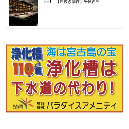
5051 【居抜き物件】平良西里