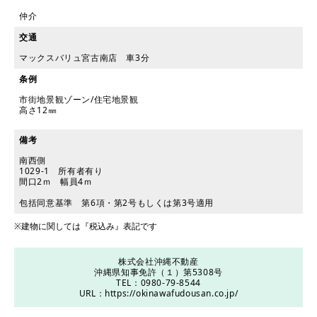
仲介
交通
マックスバリュ宮古南店 車3分
条例
市街地景観ゾーン/住宅地景観
高さ12㎜
備考
南西側
1029-1 所有者有り
間口2ｍ 幅員4ｍ
包括同意基準 第6項・第2号もしくは第3号適用
※建物に関しては『税込み』表記です
株式会社沖縄不動産
沖縄県知事免許（１）第5308号
TEL：0980-79-8544
URL：
https://okinawafudousan.co.jp/