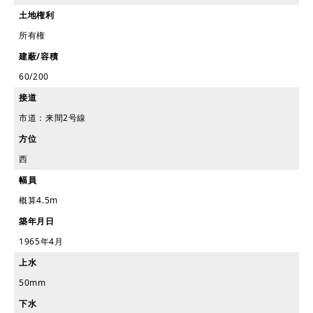
土地権利
所有権
建蔽/容積
60/200
接道
市道：来間2号線
方位
西
幅員
概算4.5m
築年月日
1965年4月
上水
50mm
下水