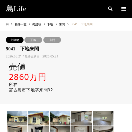
島Life
検索
物件一覧
売建物
下地
来間
5041 下地来間
売建物
下地
来間
5041 下地来間
2026.05.21 / 最終更新日：2026.05.21
売値
2860万円
所在
宮古島市下地字来間92