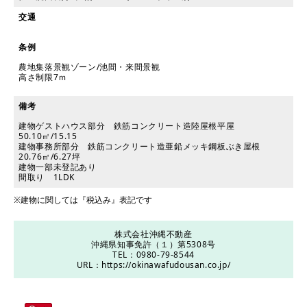
交通
条例
農地集落景観ゾーン/池間・来間景観
高さ制限7ｍ
備考
建物ゲストハウス部分 鉄筋コンクリート造陸屋根平屋
50.10㎡/15.15
建物事務所部分 鉄筋コンクリート造亜鉛メッキ鋼板ぶき屋根
20.76㎡/6.27坪
建物一部未登記あり
間取り 1LDK
※建物に関しては『税込み』表記です
株式会社沖縄不動産
沖縄県知事免許（１）第5308号
TEL：0980-79-8544
URL：
https://okinawafudousan.co.jp/