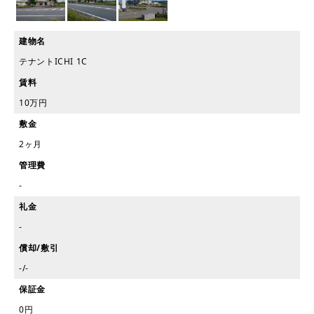
建物名
テナントICHI 1C
賃料
10万円
敷金
2ヶ月
管理費
-
礼金
-
償却/敷引
-/-
保証金
0円