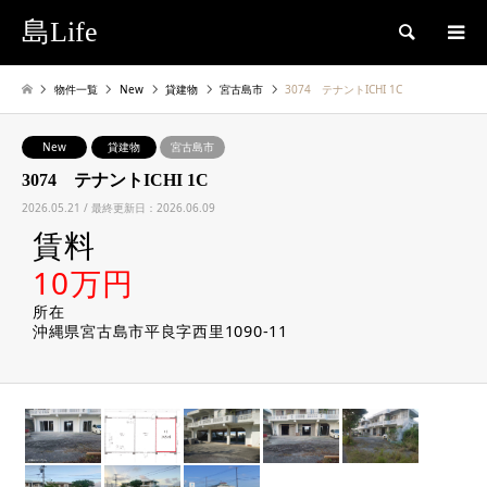
島Life
検索
物件一覧
New
貸建物
宮古島市
3074 テナントICHI 1C
New
貸建物
宮古島市
3074 テナントICHI 1C
2026.05.21 / 最終更新日：2026.06.09
賃料
10万円
所在
沖縄県宮古島市平良字西里1090-11