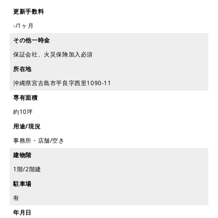
更新手数料
-/1ヶ月
その他一時金
保証会社、火災保険加入必須
所在地
沖縄県宮古島市平良字西里1090-11
専有面積
約10坪
用途/現況
事務所・店舗/空き
建物階
1階/2階建
駐車場
有
年月日