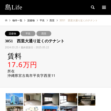
島Life
検索
物件一覧
貸建物
平良
西里
3051 西里大通り近くのテナント
貸建物
平良
西里
3051 西里大通り近くのテナント
2024.03.25 / 最終更新日：2025.05.22
賃料
17.6万円
所在
沖縄県宮古島市平良字西里11