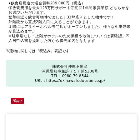
●飲食店用途の場合賃料209,000円（税込）
①改装費用を最大125万円サポート②初回1年間家賃半額 どちらかを
お選びいただけます。
繁華街近く飲食可物件でました♪ 33坪広々とした物件です！
外階段から直接2階入口に入ることができます。
１階にはアサイーボウル専門店がオープンしました。様々な相乗効果
が見込めます。
※駐車場なし・上階がホテルのため業種や改装については要確認。※
入居申込書を提出した方から優先案内となります
※建物に関しては『税込み』表記です
株式会社沖縄不動産
沖縄県知事免許（１）第5308号
TEL：0980-79-8544
URL：
https://okinawafudousan.co.jp/