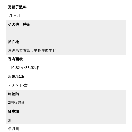
更新手数料
-/1ヶ月
その他一時金
-
所在地
沖縄県宮古島市平良字西里11
専有面積
110.82㎡/33.52坪
用途/現況
テナント/空
建物階
2階/5階建
駐車場
無
年月日