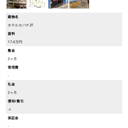
建物名
ホテルカバナ2F
賃料
17.6万円
敷金
2ヶ月
管理費
-
礼金
2ヶ月
償却/敷引
-/-
保証金
-