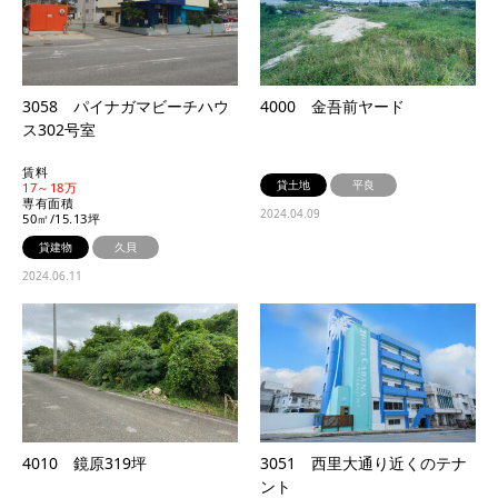
3058 パイナガマビーチハウ
4000 金吾前ヤード
ス302号室
賃料
貸土地
平良
17～18万
専有面積
2024.04.09
50㎡/15.13坪
貸建物
久貝
2024.06.11
4010 鏡原319坪
3051 西里大通り近くのテナ
ント