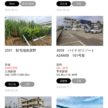
New
東仲宗根添
売土地
平良
2025.03.13
2024.06.24
2031 駐屯地前原野
3059 パイナガリゾート
AZAMI8 101号室
売値
賃料
3,657万円
20～25万
土地面積
専有面積
365.72坪/1209.00㎡
54.36㎡/16.44坪
貸建物
下里
売土地
上野
2024.06.11
2024.06.24