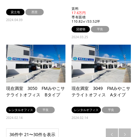
賃料
貸土地
西里
17.6万円
専有面積
2024.04.09
110.82㎡/33.52坪
貸建物
平良
2024.03.25
現在満室 3050 FMみやこサ
現在満室 3049 FMみやこサ
テライトオフィス Bタイプ
テライトオフィス Aタイプ
レンタルオフィス
平良
レンタルオフィス
平良
2024.02.14
2024.02.14
36件中 21〜30件を表示

