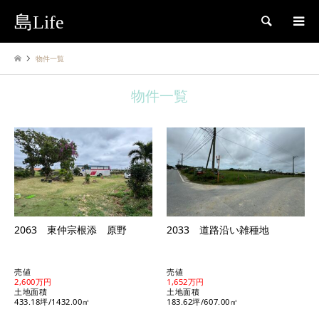
島Life
検索
物件一覧
物件一覧
2063 東仲宗根添 原野
2033 道路沿い雑種地
売値
売値
2,600万円
1,652万円
土地面積
土地面積
433.18坪/1432.00㎡
183.62坪/607.00㎡