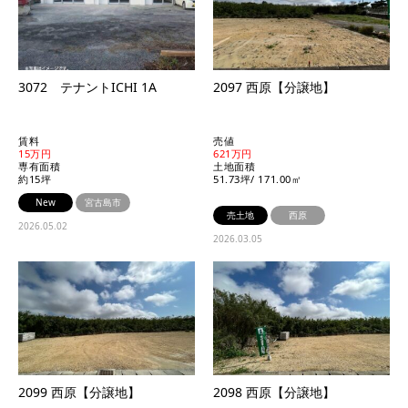
3072 テナントICHI 1A
2097 西原【分譲地】
賃料
売値
15万円
621万円
専有面積
土地面積
約15坪
51.73坪/ 171.00㎡
New
宮古島市
売土地
西原
2026.05.02
2026.03.05
2099 西原【分譲地】
2098 西原【分譲地】