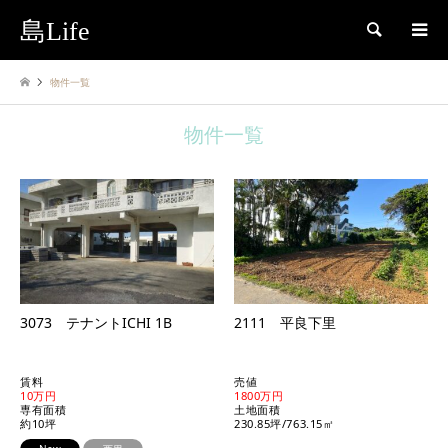
島Life
検索
物件一覧
物件一覧
3073 テナントICHI 1B
2111 平良下里
賃料
売値
10万円
1800万円
専有面積
土地面積
約10坪
230.85坪/763.15㎡