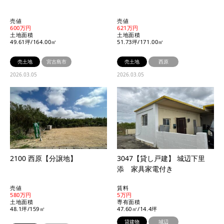
売値
売値
600万円
621万円
土地面積
土地面積
49.61坪/164.00㎡
51.73坪/171.00㎡
売土地
宮古島市
売土地
西原
2026.03.05
2026.03.05
2100 西原【分譲地】
3047【貸し戸建】 城辺下里
添 家具家電付き
売値
賃料
580万円
5万円
土地面積
専有面積
48.1坪/159㎡
47.60㎡/14.4坪
貸建物
城辺