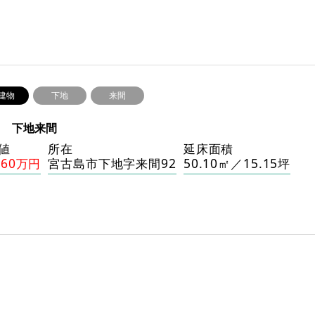
建物
下地
来間
41 下地来間
値
所在
延床面積
860万円
宮古島市下地字来間92
50.10㎡／15.15坪