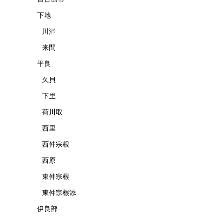
下地
川満
来間
平良
久貝
下里
荷川取
西里
西仲宗根
西原
東仲宗根
東仲宗根添
伊良部