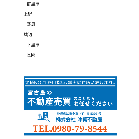
前里添
上野
野原
城辺
下里添
長間