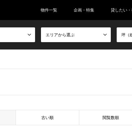
物件一覧
企画・特集
貸したい・
。
エリアから選ぶ
坪（
古い順
閲覧数順