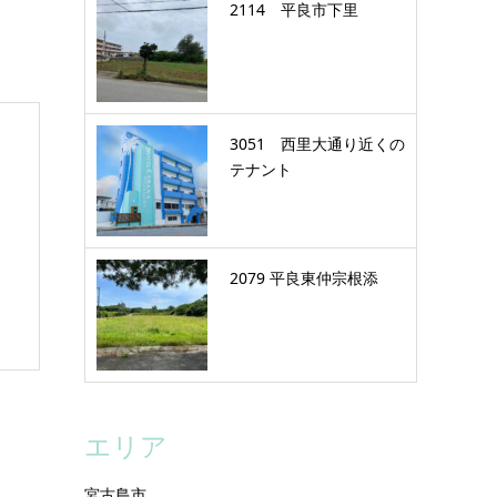
2114 平良市下里
3051 西里大通り近くの
テナント
2079 平良東仲宗根添
エリア
宮古島市