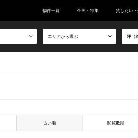
物件一覧
企画・特集
貸したい・
。
エリアから選ぶ
坪（
古い順
閲覧数順