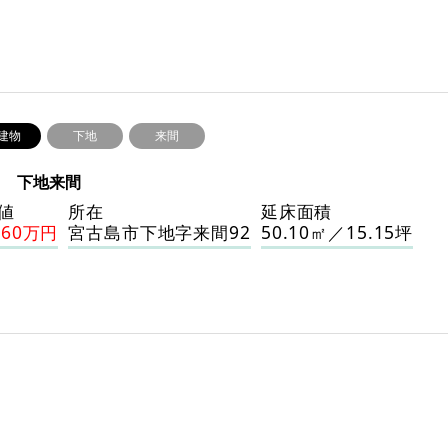
建物
下地
来間
41 下地来間
値
所在
延床面積
860万円
宮古島市下地字来間92
50.10㎡／15.15坪