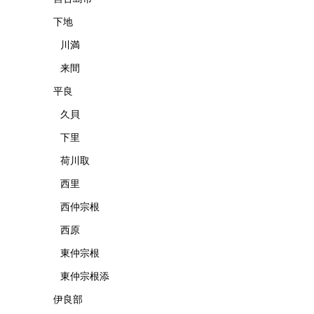
下地
川満
来間
平良
久貝
下里
荷川取
西里
西仲宗根
西原
東仲宗根
東仲宗根添
伊良部