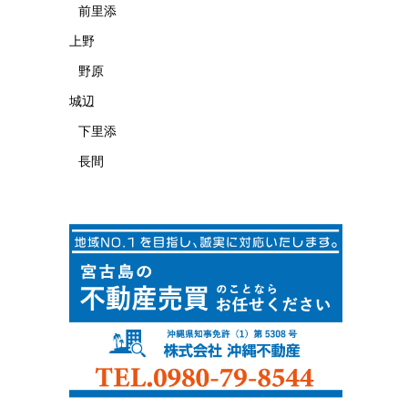
前里添
上野
野原
城辺
下里添
長間