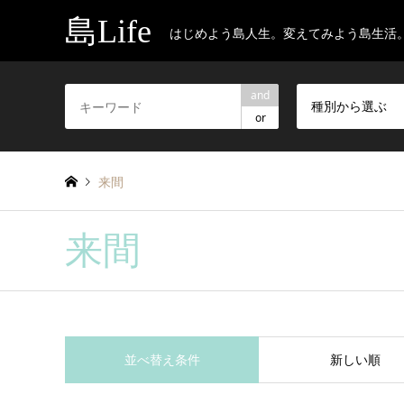
島Life
はじめよう島人生。変えてみよう島生活
and
種別から選ぶ
or
来間
来間
並べ替え条件
新しい順