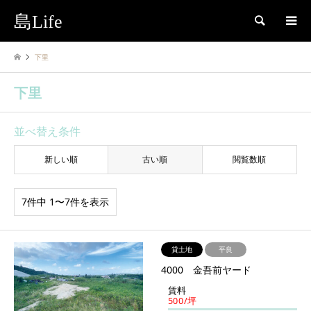
島Life
検索
下里
下里
並べ替え条件
新しい順
古い順
閲覧数順
7件中 1〜7件を表示
貸土地
平良
4000 金吾前ヤード
賃料
500/坪