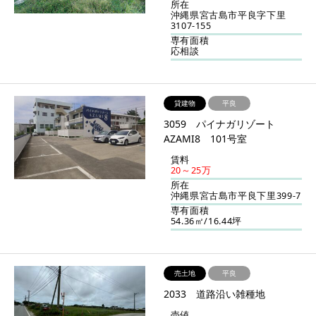
所在
沖縄県宮古島市平良字下里
3107-155
専有面積
応相談
貸建物
平良
3059 パイナガリゾート
AZAMI8 101号室
賃料
20～25万
所在
沖縄県宮古島市平良下里399-7
専有面積
54.36㎡/16.44坪
売土地
平良
2033 道路沿い雑種地
売値