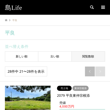
島Life
検索
平良
平良
並べ替え条件
新しい順
古い順
閲覧数順
28件中 21〜28件を表示


売土地
東仲宗根添
2079 平良東仲宗根添
売値
4,000万円