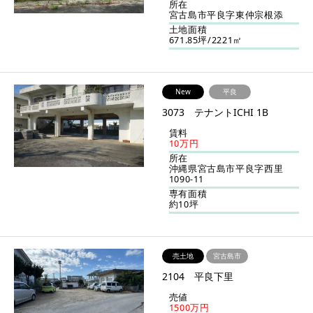
所在
宮古島市平良字東仲宗根添
土地面積
671.85坪/2221㎡
New
平良
3073 テナントICHI 1B
賃料
10万円
所在
沖縄県宮古島市平良字西里
1090-11
専有面積
約10坪
売土地
宮古島市
2104 平良下里
売値
1500万円