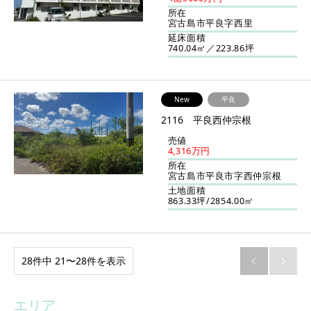
所在
宮古島市平良字西里
延床面積
740.04㎡／223.86坪
New
平良
2116 平良西仲宗根
売値
4,316万円
所在
宮古島市平良市字西仲宗根
土地面積
863.33坪/2854.00㎡
28件中 21〜28件を表示


エリア