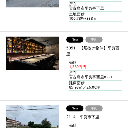
所在
宮古島市平良字下里
土地面積
100.73坪/333㎡
New
平良
5051 【居抜き物件】平良西
里
売値
1,380万円
所在
宮古島市平良字西里82–1
延床面積
85.98㎡／26.00坪
New
平良
2114 平良市下里
売値